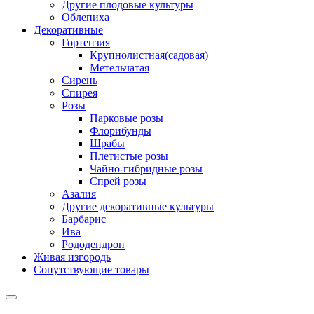
Другие плодовые культуры
Облепиха
Декоративные
Гортензия
Крупнолистная(садовая)
Метельчатая
Сирень
Спирея
Розы
Парковые розы
Флорибунды
Шрабы
Плетистые розы
Чайно-гибридные розы
Спрей розы
Азалия
Другие декоративные культуры
Барбарис
Ива
Рододендрон
Живая изгородь
Сопутствующие товары