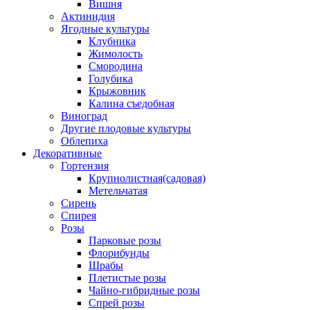
Вишня
Актинидия
Ягодные культуры
Клубника
Жимолость
Смородина
Голубика
Крыжовник
Калина съедобная
Виноград
Другие плодовые культуры
Облепиха
Декоративные
Гортензия
Крупнолистная(садовая)
Метельчатая
Сирень
Спирея
Розы
Парковые розы
Флорибунды
Шрабы
Плетистые розы
Чайно-гибридные розы
Спрей розы