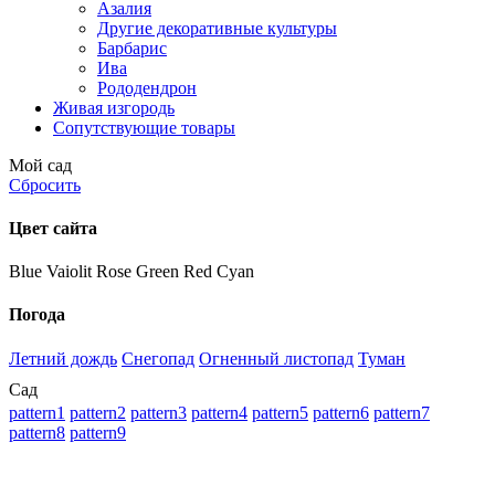
Азалия
Другие декоративные культуры
Барбарис
Ива
Рододендрон
Живая изгородь
Сопутствующие товары
Мой сад
Сбросить
Цвет сайта
Blue
Vaiolit
Rose
Green
Red
Cyan
Погода
Летний дождь
Снегопад
Огненный листопад
Туман
Сад
pattern1
pattern2
pattern3
pattern4
pattern5
pattern6
pattern7
pattern8
pattern9