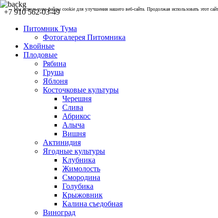
Мы используем файлы cookie для улучшения нашего веб-сайта. Продолжая использовать этот сайт,
+7 910 562-03-49
Питомник Тума
Фотогалерея Питомника
Хвойные
Плодовые
Рябина
Груша
Яблоня
Косточковые культуры
Черешня
Слива
Абрикос
Алыча
Вишня
Актинидия
Ягодные культуры
Клубника
Жимолость
Смородина
Голубика
Крыжовник
Калина съедобная
Виноград