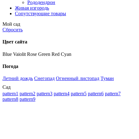
Рододендрон
Живая изгородь
Сопутствующие товары
Мой сад
Сбросить
Цвет сайта
Blue
Vaiolit
Rose
Green
Red
Cyan
Погода
Летний дождь
Снегопад
Огненный листопад
Туман
Сад
pattern1
pattern2
pattern3
pattern4
pattern5
pattern6
pattern7
pattern8
pattern9