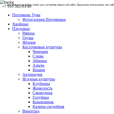
Мы используем файлы cookie для улучшения нашего веб-сайта. Продолжая использовать этот сайт,
+7 910 562-03-49
Питомник Тума
Фотогалерея Питомника
Хвойные
Плодовые
Рябина
Груша
Яблоня
Косточковые культуры
Черешня
Слива
Абрикос
Алыча
Вишня
Актинидия
Ягодные культуры
Клубника
Жимолость
Смородина
Голубика
Крыжовник
Калина съедобная
Виноград