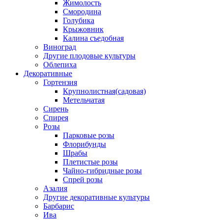
Жимолость
Смородина
Голубика
Крыжовник
Калина съедобная
Виноград
Другие плодовые культуры
Облепиха
Декоративные
Гортензия
Крупнолистная(садовая)
Метельчатая
Сирень
Спирея
Розы
Парковые розы
Флорибунды
Шрабы
Плетистые розы
Чайно-гибридные розы
Спрей розы
Азалия
Другие декоративные культуры
Барбарис
Ива