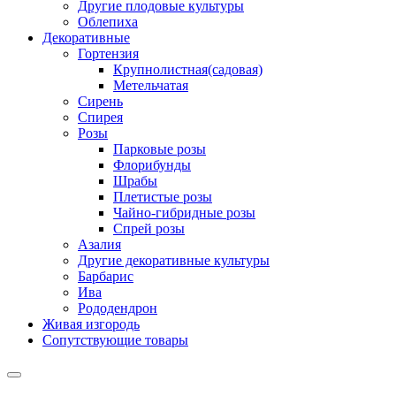
Другие плодовые культуры
Облепиха
Декоративные
Гортензия
Крупнолистная(садовая)
Метельчатая
Сирень
Спирея
Розы
Парковые розы
Флорибунды
Шрабы
Плетистые розы
Чайно-гибридные розы
Спрей розы
Азалия
Другие декоративные культуры
Барбарис
Ива
Рододендрон
Живая изгородь
Сопутствующие товары